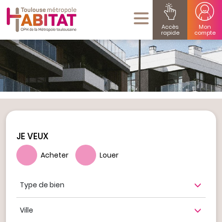
Accès
Mon
rapide
compte
JE VEUX
Acheter
Louer
Type de bien
Ville