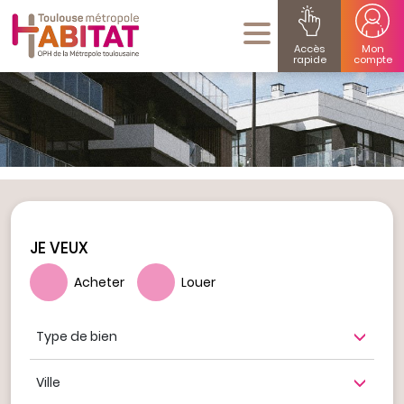
Accès
Mon
rapide
compte
JE VEUX
Acheter
Louer
Type de bien
Ville