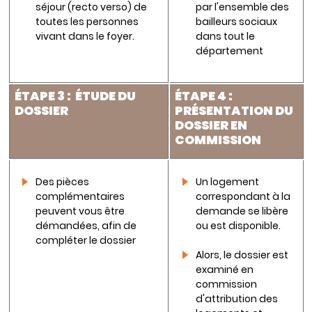
séjour (recto verso) de
par l'ensemble des
toutes les personnes
bailleurs sociaux
vivant dans le foyer.
dans tout le
département
É
TAPE 3 :
É
TUDE DU
É
TAPE 4 :
DOSSIER
PRÉSENTATION
DU
DOSSIER EN
COMMISSION
Des pièces
Un logement
complémentaires
correspondant à la
peuvent vous être
demande se libère
démandées, afin de
ou est disponible.
compléter le dossier
Alors, le dossier est
examiné en
commission
d'attribution des