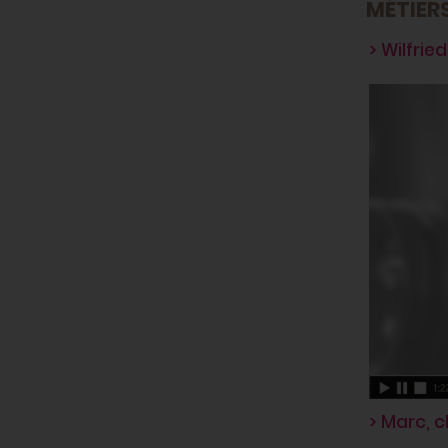
MÉTIER
>
W
ilfried
> Marc, 