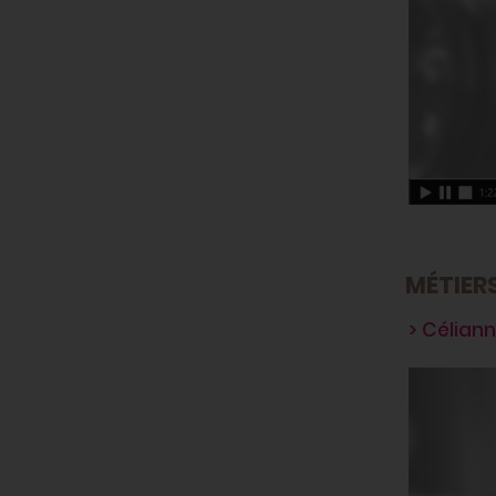
MÉTIER
> Célian