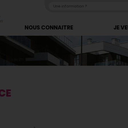
,
us
NOUS CONNAITRE
JE V
CE