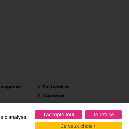
re agence
Partenaires
Carrières
Suivez-nous
J'accepte tout
Je refuse
ns d'analyse,
Je veux choisir