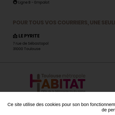
🚇
Ligne B – Empalot
POUR TOUS VOS COURRIERS, UNE SEULE
📩 LE PYRITE
7 rue de Sébastopol
31000 Toulouse
Ce site utilise des cookies pour son bon fonctionneme
de per