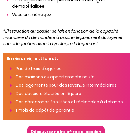
Vous signez le bail en présentiel ou de façon
dématérialisée
Vous emménagez
*L'instruction du dossier se fait en fonction de la capacité
financière du demandeur à assurer le paiement du loyer et
son adéquation avec la typologie du logement.
En résumé, le LLI c'est :
Pas de frais d'agence
Des maisons ou appartements neufs
Des logements pour des revenus intermédiaires
Des dossiers étudiés en 15 jours
Des démarches facilitées et réalisables à distance
1 mois de dépôt de garantie
Découvrez notre offre de location