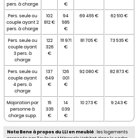
pers. à charge
€
Pers. seule ou
102
94
69 455 €
62 510 €
couple ayant 2
812 €
585
pers. à charge
€
Pers. seule ou
122
111 971
81 705 €
73 535 €
couple ayant
326
€
3 pers. à
€
charge
Pers. seule ou
137
126
92 080 €
82 873 €
couple ayant
649
001
4 pers. à
€
€
charge
Majoration par
15
14
10 273 €
9 243 €
personne à
335
039
charge supp.
€
€
Nota Bene à propos du LLI en meublé
: les logements