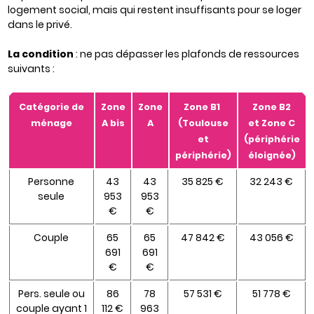
logement social, mais qui restent insuffisants pour se loger
dans le privé.
La condition
: ne pas dépasser les plafonds de ressources
suivants :
Catégorie de
Zone
Zone
Zone B1
Zone B2
ménage
A bis
A
(Toulouse
et Zone C
et
(périphérie
périphérie)
éloignée)
Personne
43
43
35 825 €
32 243 €
seule
953
953
€
€
Couple
65
65
47 842 €
43 056 €
691
691
€
€
Pers. seule ou
86
78
57 531 €
51 778 €
couple ayant 1
112 €
963