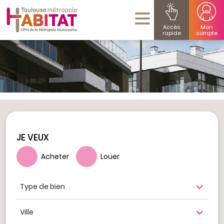
Accès
Mon
rapide
compte
JE VEUX
Acheter
Louer
Type de bien
Ville