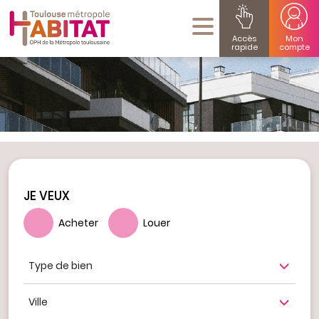
Accès
Mon
rapide
compte
JE VEUX
Acheter
Louer
Type de bien
Ville