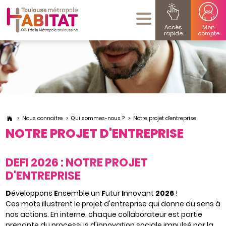
Accès
Mon
rapide
compte
Nous connaitre
Qui sommes-nous ?
Notre projet d'entreprise
NOTRE PROJET D'ENTREPRISE
DEFI 2026 : NOTRE PROJET
D'ENTREPRISE
D
éveloppons
E
nsemble un
F
utur
I
nnovant
2026
!
Ces mots illustrent le projet d'entreprise qui donne du sens à
nos actions. En interne, chaque collaborateur est partie
prenante du processus d'innovation sociale impulsé par la