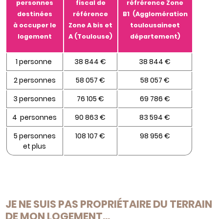
personnes
fiscal de
réfrérence Zone
destinées
référence
B1 (Agglomération
à occuper le
Zone A bis et
toulousaineet
logement
A (Toulouse)
département)
1 personne
38 844 €
38 844 €
2 personnes
58 057 €
58 057 €
3 personnes
76 105 €
69 786 €
4 personnes
90 863 €
83 594 €
5 personnes
108 107 €
98 956 €
et plus
JE NE SUIS PAS PROPRIÉTAIRE DU TERRAIN
DE MON LOGEMENT…