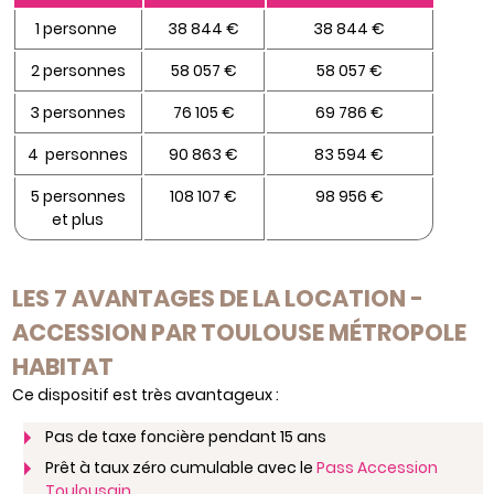
1 personne
38 844 €
38 844 €
2 personnes
58 057 €
58 057 €
3 personnes
76 105 €
69 786 €
4 personnes
90 863 €
83 594 €
5 personnes
108 107 €
98 956 €
et plus
LES 7 AVANTAGES DE LA LOCATION -
ACCESSION PAR TOULOUSE MÉTROPOLE
HABITAT
Ce dispositif est très avantageux :
Pas de taxe foncière pendant 15 ans
Prêt à taux zéro cumulable avec le
Pass Accession
Toulousain