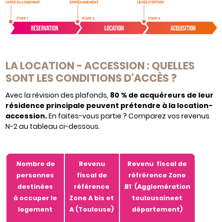
LA LOCATION - ACCESSION : QUELLES
SONT LES CONDITIONS D'ACCÈS ?
Avec la révision des plafonds,
80 % de acquéreurs de leur
résidence principale peuvent prétendre à la location-
accession.
En faites-vous partie ? Comparez vos revenus
N-2 au tableau ci-dessous.
Nombre de
Revenu
Revenu fiscal de
personnes
fiscal de
réfrérence Zone
destinées
référence
B1 (Agglomération
à occuper le
Zone A bis et
toulousaineet
logement
A (Toulouse)
département)