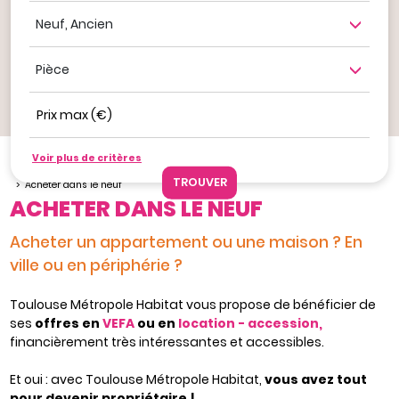
Neuf, ancien
Nombre de pièce
Prix max (€)
Ajouter à mes favoris
Voir plus de critères
Je veux acheter
Acheter un bien avec Toulouse Métropole Habitat
Acheter dans le neuf
ACHETER DANS LE NEUF
Acheter un appartement ou une maison ? En
ville ou en périphérie ?
Toulouse Métropole Habitat vous propose de bénéficier de
ses
offres en
VEFA
ou en
location - accession,
financièrement très intéressantes et accessibles.
Et oui : avec Toulouse Métropole Habitat,
vous avez tout
pour devenir propriétaire !