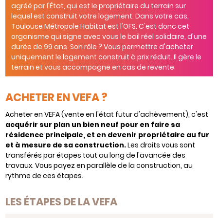
agréé par l'État, qui est le propriétaire du terrain sur
lequel est construit votre logement. Dans votre cas,
Toulouse Métropole Habitat est l'OFS. C'est donc cet
organisme qui signe avec vous le bail réel solidaire, d'une
durée de 99 ans. Son rôle ? Vous permettre d'acheter
uniquement le logement construit à prix réduit. Il gère le
terrain et vous accompagne en cas de revente;
ACHETER EN VEFA ?
Acheter en VEFA (vente en l'état futur d'achèvement), c'est
acquérir sur plan un bien neuf pour en faire sa
résidence principale, et en devenir propriétaire au fur
et à mesure de sa construction.
Les droits vous sont
transférés par étapes tout au long de l'avancée des
travaux. Vous payez en parallèle de la construction, au
rythme de ces étapes.
LES ÉTAPES DE LA VEFA