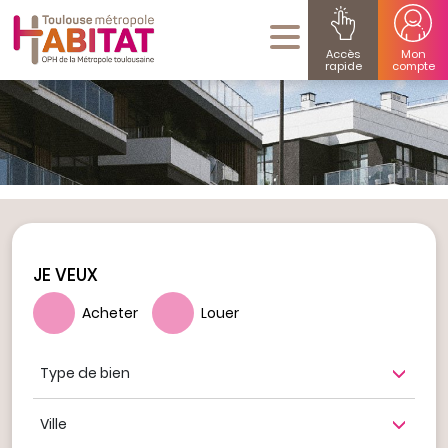
Accès
Mon
rapide
compte
JE VEUX
Acheter
Louer
Type de bien
Ville