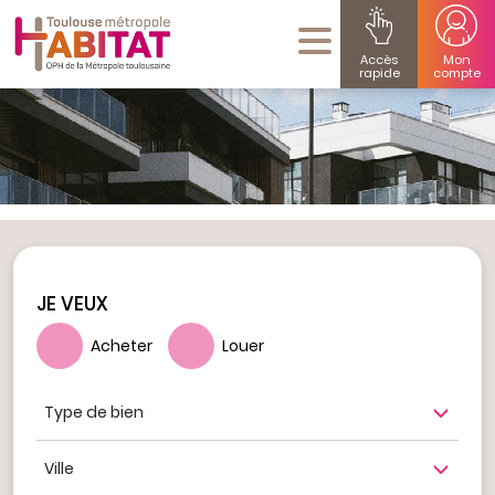
Accès
Mon
rapide
compte
JE VEUX
Acheter
Louer
Type de bien
Ville