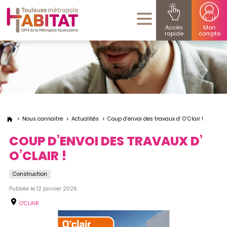
Accès
Mon
rapide
compte
Nous connaitre
Actualités
Coup d’envoi des travaux d’ O’Clair !
COUP D’ENVOI DES TRAVAUX D’
O’CLAIR !
Construction
Publiée le 12 janvier 2026
O'CLAIR