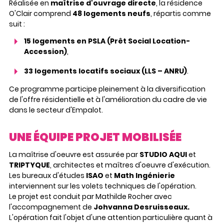
Réalisée en
maîtrise d'ouvrage directe
, la résidence
O'Clair comprend
48 logements neufs
, répartis comme
suit :
15 logements en PSLA (Prêt Social Location-
Accession)
,
33 logements locatifs sociaux (LLS – ANRU)
.
Ce programme participe pleinement à la diversification
de l'offre résidentielle et à l'amélioration du cadre de vie
dans le secteur d'Empalot.
UNE ÉQUIPE PROJET MOBILISÉE
La maîtrise d'oeuvre est assurée par
STUDIO AQUI
et
TRIPTYQUE
, architectes et maîtres d'oeuvre d'exécution.
Les bureaux d'études
ISAO
et
Math Ingénierie
interviennent sur les volets techniques de l'opération.
Le projet est conduit par Mathilde Rocher avec
l'accompagnement de
Johvanna Desruisseaux.
L'opération fait l'objet d'une attention particulière quant à