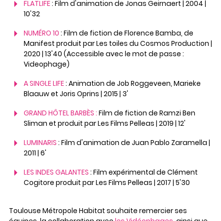
FLATLIFE
: Film d'animation de Jonas Geirnaert | 2004 |
10'32
NUMÉRO 10
: Film de fiction de Florence Bamba, de
Manifest produit par Les toiles du Cosmos Production |
2020 | 13'40 (Accessible avec le mot de passe :
Videophage)
A SINGLE LIFE
: Animation de Job Roggeveen, Marieke
Blaauw et Joris Oprins | 2015 | 3'
GRAND HÔTEL BARBÈS :
Film de fiction de Ramzi Ben
Sliman et produit par Les Films Pelleas | 2019 | 12'
LUMINARIS
: Film d'animation de Juan Pablo Zaramella |
2011 | 6'
LES INDES GALANTES
: Film expérimental de Clément
Cogitore produit par Les Films Pelleas | 2017 | 5'30
Toulouse Métropole Habitat souhaite remercier ses
équipes, la collaboration avec
les Vidéophages
, ainsi que