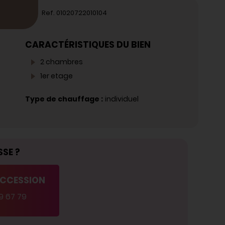
Ref. 01020722010104
CARACTÉRISTIQUES DU BIEN
2 chambres
1er etage
Type de chauffage :
individuel
SSE ?
ACCESSION
9 67 79