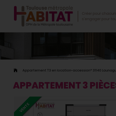
OK
Créer pour chacun
s'engager pour to
Appartement T3 en location-accession* 31140 Launag
APPARTEMENT 3 PIÈCE
VENTE