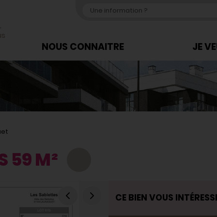
,
us
NOUS CONNAITRE
JE V
uet
S 59 M²
VENTE
CE BIEN VOUS INTÉRESSE