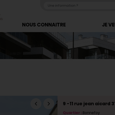
,
us
NOUS CONNAITRE
JE V
9 -11 rue jean aicard
Quartier :
Bonnefoy