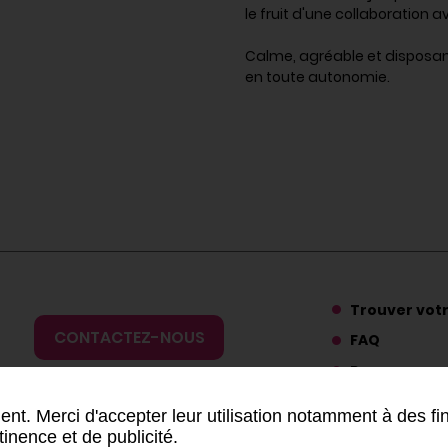
le fruit d'une collaboration
Calme, agréable et disposant 
en toute autonomie.
Trouver vot
CONTACTEZ-NOUS
FAQ
Ressources
Presse
nt. Merci d'accepter leur utilisation notamment à des fi
tinence et de publicité.