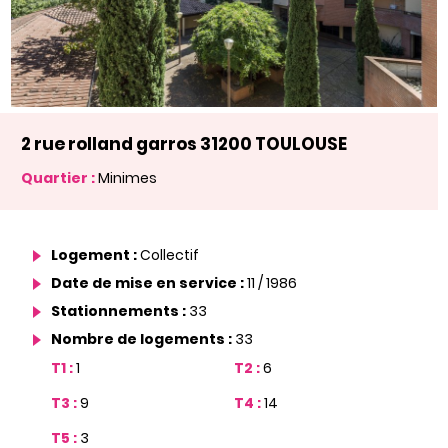
2 rue rolland garros 31200 TOULOUSE
Quartier :
Minimes
Logement :
Collectif
Date de mise en service :
11 / 1986
Stationnements :
33
Nombre de logements :
33
T1 :
1
T2 :
6
T3 :
9
T4 :
14
T5 :
3