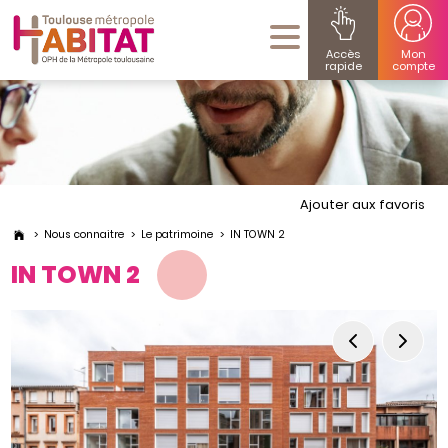
Accès
Mon
rapide
compte
Ajouter aux favoris
Nous connaitre
Le patrimoine
IN TOWN 2
IN TOWN 2