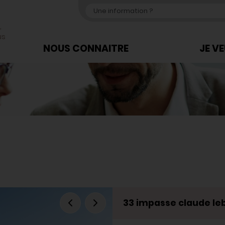
,
us
NOUS CONNAITRE
JE V
33 impasse claude le