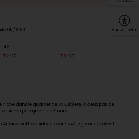
Contact
e :
05 / 2010
Accessibilité
 :
42
T2 :
17
T3 :
20
 niche dans le quartier de La Cépière, à deux pas de
 troisième plus grand de France.
o Arènes, cette résidence abrite 42 logements allant