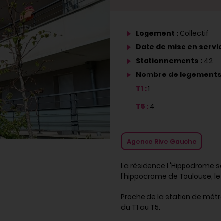
Logement :
Collectif
Date de mise en servic
Stationnements :
42
Nombre de logements
T1 :
1
T5 :
4
Agence Rive Gauche
La résidence L'Hippodrome se
l'hippodrome de Toulouse, le
Proche de la station de métr
du T1 au T5.