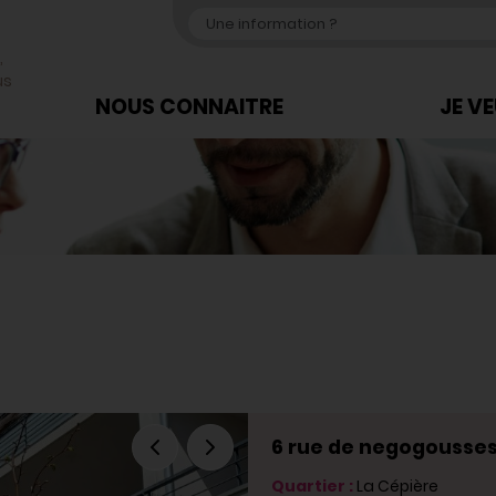
,
us
NOUS CONNAITRE
JE V
6 rue de negogousses
Quartier :
La Cépière