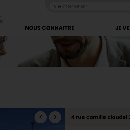
,
us
NOUS CONNAITRE
JE V
4 rue camille claude