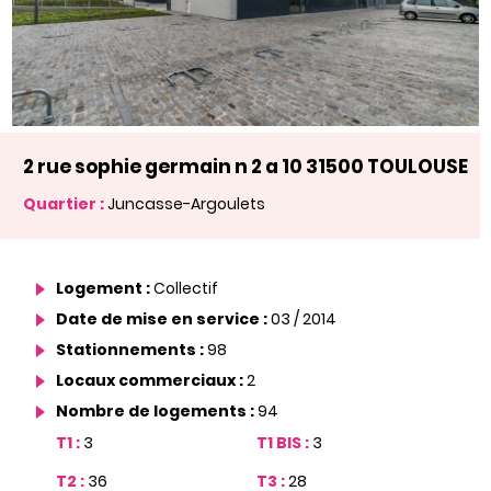
2 rue sophie germain n 2 a 10 31500 TOULOUSE
Quartier :
Juncasse-Argoulets
Logement :
Collectif
Date de mise en service :
03 / 2014
Stationnements :
98
Locaux commerciaux :
2
Nombre de logements :
94
T1 :
3
T1 BIS :
3
T2 :
36
T3 :
28