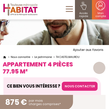
Accès
Mon
rapide
compte
Ajouter aux favoris
Nous connaitre
Le patrimoine
T4 CASTELMAUROU
APPARTEMENT 4 PIÈCES
77.95 M²
CE BIEN VOUS INTÉRESSE ?
NOUS CONTACTER
875 €
par mois
charges comprises*