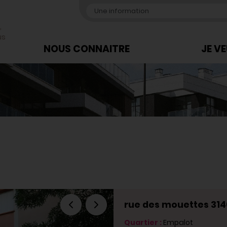
,
us
NOUS CONNAITRE
JE V
rue des mouettes 31
Quartier :
Empalot