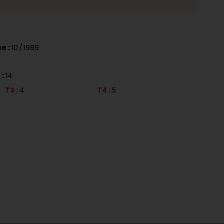
e :
10 / 1989
 :
14
T3 :
4
T4 :
5