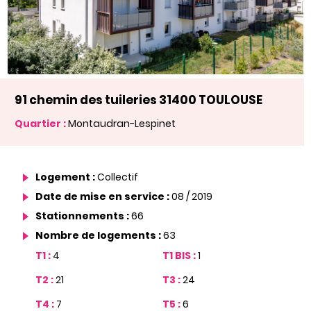
91 chemin des tuileries 31400 TOULOUSE
Quartier :
Montaudran-Lespinet
Logement :
Collectif
Date de mise en service :
08 / 2019
Stationnements :
66
Nombre de logements :
63
T1 :
4
T1 BIS :
1
T2 :
21
T3 :
24
T4 :
7
T5 :
6