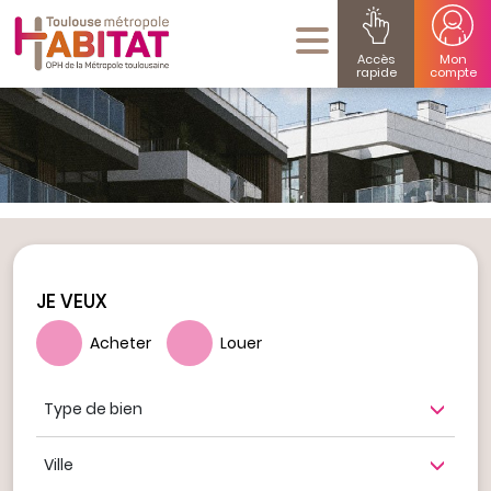
Accès
Mon
rapide
compte
JE VEUX
Acheter
Louer
Type de bien
Ville