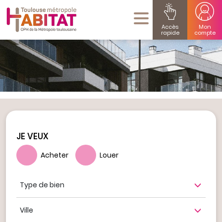
Accès
Mon
rapide
compte
JE VEUX
Acheter
Louer
Type de bien
Ville