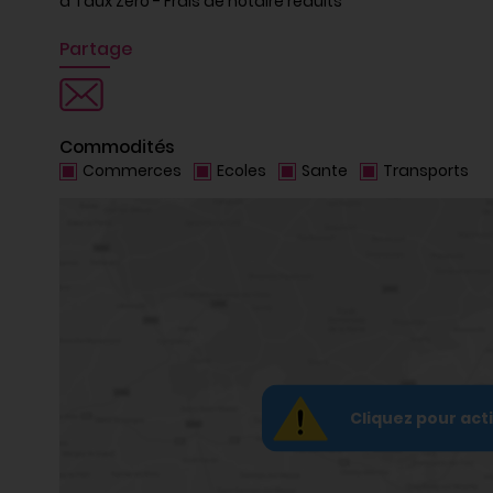
à Taux Zéro - Frais de notaire réduits
Partage
Commodités
Commerces
Ecoles
Sante
Transports
Cliquez pour act