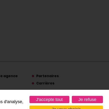
re agence
Partenaires
Carrières
Suivez-nous
J'accepte tout
Je refuse
ns d'analyse,