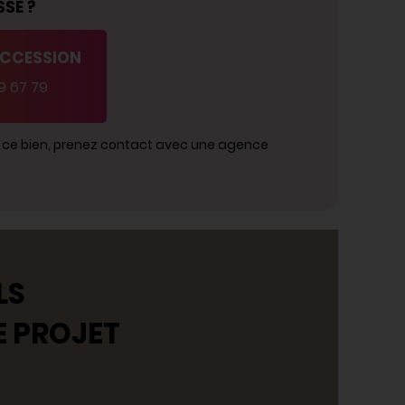
SSE ?
ACCESSION
9 67 79
r ce bien, prenez contact avec une agence
LS
E PROJET