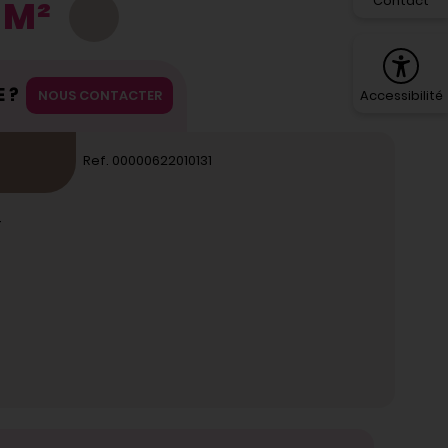
Contact
 M²
VEN
 ?
NOUS CONTACTER
Accessibilité
Ref. 00000622010131
-