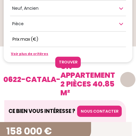
Neuf, ancien
Nombre de pièce
Prix max (€)
Ajouter aux favoris
Voir plus de critères
Nos offres
RESIDENCE CATALA
CN
APPARTEMENT
0622
-
CATALA
-
2 PIÈCES 40.85
M²
CE BIEN VOUS INTÉRESSE ?
NOUS CONTACTER
158 000 €