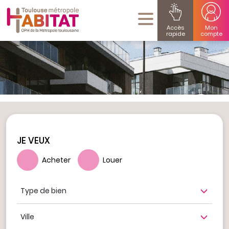
Accès
Mon
rapide
compte
JE VEUX
Acheter
Louer
Type de bien
Ville