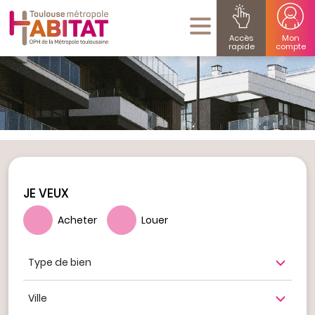
Accès
Mon
rapide
compte
JE VEUX
Acheter
Louer
Type de bien
Ville