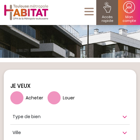
Accès
Mon
rapide
compte
JE VEUX
Acheter
Louer
Type de bien
Ville