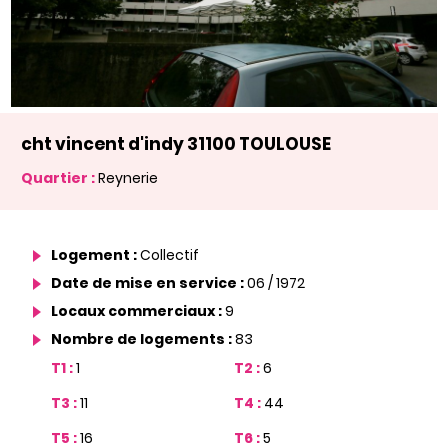
cht vincent d'indy 31100 TOULOUSE
Quartier :
Reynerie
Logement :
Collectif
Date de mise en service :
06 / 1972
Locaux commerciaux :
9
Nombre de logements :
83
T1 :
1
T2 :
6
T3 :
11
T4 :
44
T5 :
16
T6 :
5