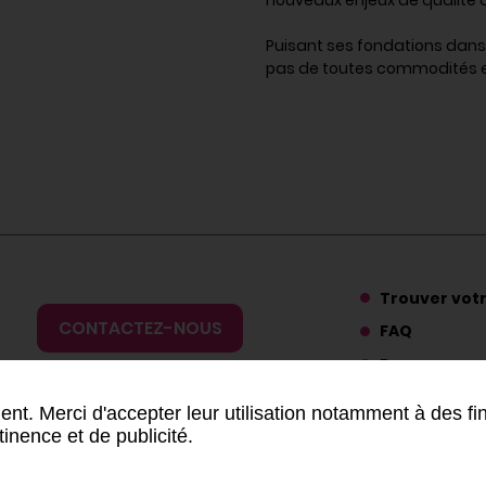
Puisant ses fondations dans 
pas de toutes commodités e
Trouver vot
CONTACTEZ-NOUS
FAQ
Ressources
Presse
nt. Merci d'accepter leur utilisation notamment à des fi
tinence et de publicité.
rales d'utilisation
-
Données personnelles
-
Gestion cookies
-
Lance