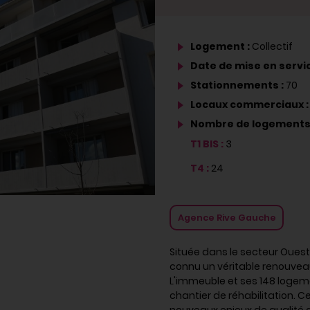
Logement :
Collectif
Date de mise en servic
Stationnements :
70
Locaux commerciaux 
Nombre de logements
T1 BIS :
3
T4 :
24
Agence Rive Gauche
Située dans le secteur Ouest 
connu un véritable renouvea
L'immeuble et ses 148 logemen
chantier de réhabilitation. C
nouveaux enjeux de qualité 