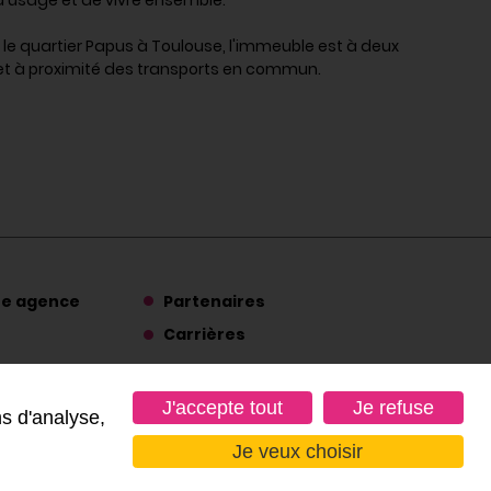
le quartier Papus à Toulouse, l'immeuble est à deux
t à proximité des transports en commun.
re agence
Partenaires
Carrières
Suivez-nous
J'accepte tout
Je refuse
ns d'analyse,
Je veux choisir
ur d'alerte
Imaginé par
Neftis
- CMS :
Flexit
©‎