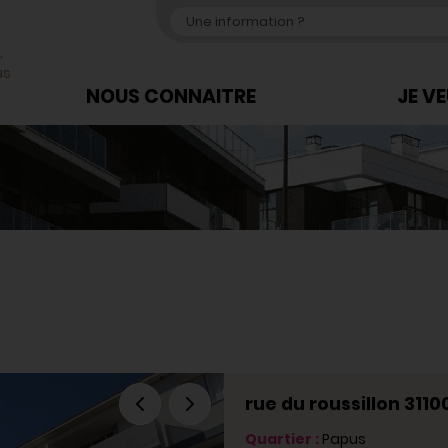
,
us
NOUS CONNAITRE
JE V
rue du roussillon 311
Quartier :
Papus