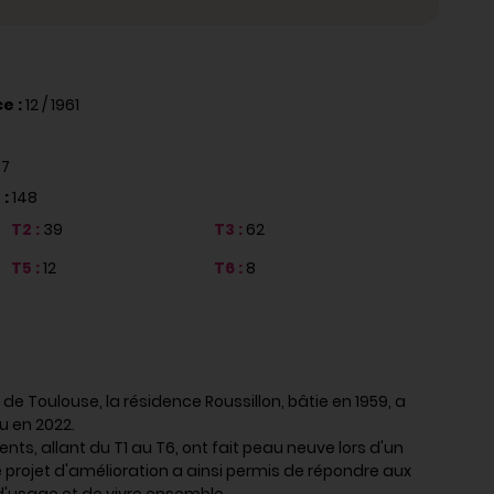
e :
12 / 1961
:
7
 :
148
T2 :
39
T3 :
62
T5 :
12
T6 :
8
de Toulouse, la résidence Roussillon, bâtie en 1959, a
u en 2022.
ts, allant du T1 au T6, ont fait peau neuve lors d'un
e projet d'amélioration a ainsi permis de répondre aux
d'usage et de vivre ensemble.