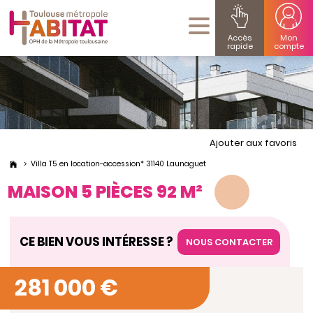
Accès
Mon
rapide
compte
Ajouter aux favoris
Villa T5 en location-accession* 31140 Launaguet
MAISON 5 PIÈCES 92 M²
CE BIEN VOUS INTÉRESSE ?
NOUS CONTACTER
281 000 €